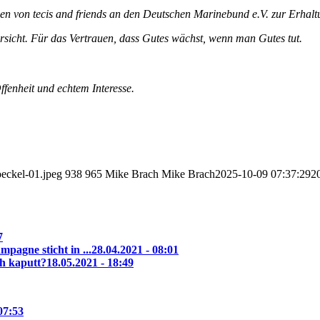
n von tecis and friends an den Deutschen Marinebund e.V. zur Erhal
ersicht. Für das Vertrauen, dass Gutes wächst, wenn man Gutes tut.
fenheit und echtem Interesse.
oeckel-01.jpeg
938
965
Mike Brach
Mike Brach
2025-10-09 07:37:29
2
7
pagne sticht in ...
28.04.2021 - 08:01
ch kaputt?
18.05.2021 - 18:49
07:53