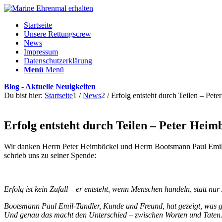
Startseite
Unsere Rettungscrew
News
Impressum
Datenschutzerklärung
Menü
Menü
Blog - Aktuelle Neuigkeiten
Du bist hier:
Startseite
1
/
News
2
/
Erfolg entsteht durch Teilen – Peter
Erfolg entsteht durch Teilen – Peter Heimb
Wir danken Herrn Peter Heimböckel und Herrn Bootsmann Paul Emil-
schrieb uns zu seiner Spende:
Erfolg ist kein Zufall – er entsteht, wenn Menschen handeln, statt nur
Bootsmann Paul Emil-Tandler, Kunde und Freund, hat gezeigt, was gel
Und genau das macht den Unterschied – zwischen Worten und Taten