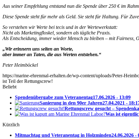
Aus seiner Empfehlung entstand nun die Spende über 250 € im Rahme
Diese Spende steht für mehr als Geld. Sie steht für Haltung. Für Zuv
So verstehen wir Werte bei tecis und in der Wertewerkstatt:
Nicht als Marketingfloskel, sondern als tägliche Praxis.
Als Entscheidung, immer wieder Mensch zu bleiben – mit Fairness, Of
„Wir erinnern uns selten an Worte,
aber immer an Taten, die aus Werten entstehen.“
Peter Heimböckel
https://marine-ehrenmal-erhalten.de/wp-content/uploads/Peter-Heimb
ist Teil der Rettungscrew!
Beliebt
Spendenübergabe zum Veteranentag
17.06.2026 - 13:09
Sanierung in den 90er Jahren
27.04.2021 - 18:1
Rettungscrew gesucht – Spendenkam
Was ist eigentli
Kürzlich
Mitmachtag und Veteranentag in Holzminden
24.06.2026 - 