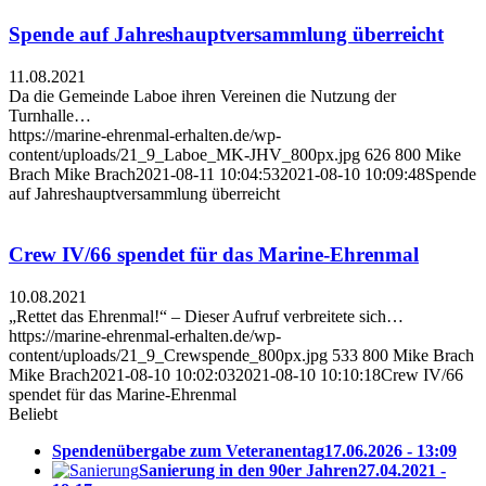
Spende auf Jahreshauptversammlung überreicht
11.08.2021
Da die Gemeinde Laboe ihren Vereinen die Nutzung der
Turnhalle…
https://marine-ehrenmal-erhalten.de/wp-
content/uploads/21_9_Laboe_MK-JHV_800px.jpg
626
800
Mike
Brach
Mike Brach
2021-08-11 10:04:53
2021-08-10 10:09:48
Spende
auf Jahreshauptversammlung überreicht
Crew IV/66 spendet für das Marine-Ehrenmal
10.08.2021
„Rettet das Ehrenmal!“ – Dieser Aufruf verbreitete sich…
https://marine-ehrenmal-erhalten.de/wp-
content/uploads/21_9_Crewspende_800px.jpg
533
800
Mike Brach
Mike Brach
2021-08-10 10:02:03
2021-08-10 10:10:18
Crew IV/66
spendet für das Marine-Ehrenmal
Beliebt
Spendenübergabe zum Veteranentag
17.06.2026 - 13:09
Sanierung in den 90er Jahren
27.04.2021 -