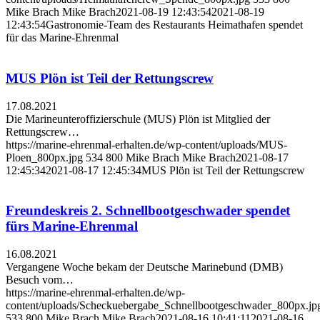
Mike Brach
Mike Brach
2021-08-19 12:43:54
2021-08-19
12:43:54
Gastronomie-Team des Restaurants Heimathafen spendet
für das Marine-Ehrenmal
MUS Plön ist Teil der Rettungscrew
17.08.2021
Die Marineunteroffizierschule (MUS) Plön ist Mitglied der
Rettungscrew…
https://marine-ehrenmal-erhalten.de/wp-content/uploads/MUS-
Ploen_800px.jpg
534
800
Mike Brach
Mike Brach
2021-08-17
12:45:34
2021-08-17 12:45:34
MUS Plön ist Teil der Rettungscrew
Freundeskreis 2. Schnellbootgeschwader spendet
fürs Marine-Ehrenmal
16.08.2021
Vergangene Woche bekam der Deutsche Marinebund (DMB)
Besuch vom…
https://marine-ehrenmal-erhalten.de/wp-
content/uploads/Scheckuebergabe_Schnellbootgeschwader_800px.jp
533
800
Mike Brach
Mike Brach
2021-08-16 10:41:11
2021-08-16