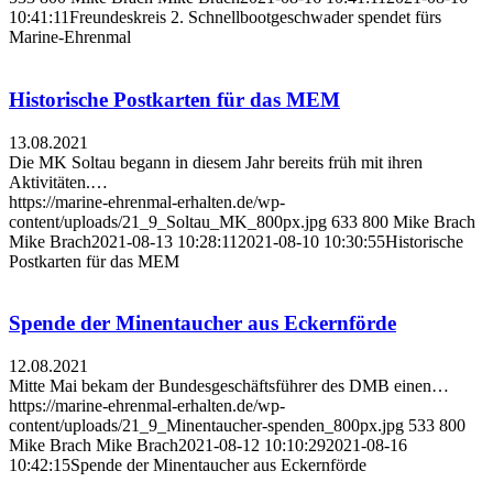
10:41:11
Freundeskreis 2. Schnellbootgeschwader spendet fürs
Marine-Ehrenmal
Historische Postkarten für das MEM
13.08.2021
Die MK Soltau begann in diesem Jahr bereits früh mit ihren
Aktivitäten.…
https://marine-ehrenmal-erhalten.de/wp-
content/uploads/21_9_Soltau_MK_800px.jpg
633
800
Mike Brach
Mike Brach
2021-08-13 10:28:11
2021-08-10 10:30:55
Historische
Postkarten für das MEM
Spende der Minentaucher aus Eckernförde
12.08.2021
Mitte Mai bekam der Bundesgeschäftsführer des DMB einen…
https://marine-ehrenmal-erhalten.de/wp-
content/uploads/21_9_Minentaucher-spenden_800px.jpg
533
800
Mike Brach
Mike Brach
2021-08-12 10:10:29
2021-08-16
10:42:15
Spende der Minentaucher aus Eckernförde