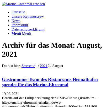
Startseite
Unsere Rettungscrew
News
Impressum
Datenschutzerklärung
Menü
Menü
Archiv für das Monat: August,
2021
Du bist hier:
Startseite
1
/
2021
2
/
August
Gastronomie-Team des Restaurants Heimathafen
spendet für das Marine-Ehrenmal
19.08.2021
Bereits auf der Frühjahrssitzung der DMB-Führungskräfte im…
https://marine-ehrenmal-erhalten.de/wp-
content/uploads/Heimathafencrew_Spende_800px.jpg
533
800