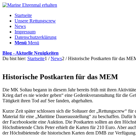
Startseite
Unsere Rettungscrew
News
Impressum
Datenschutzerklärung
Menü
Menü
Blog - Aktuelle Neuigkeiten
Du bist hier:
Startseite
1
/
News
2
/
Historische Postkarten für das ME
Historische Postkarten für das MEM
Die MK Soltau begann in diesem Jahr bereits früh mit ihren Aktivität
Krieg darf es nie wieder geben“ eine Gedenkveranstaltung für die Gef
Tätigkeit ihren Tod auf See fanden, abgehalten.
Kurze Zeit später schlossen sich die Soltauer der „Rettungscrew“ für
Material für eine „Maritime Dauerausstellung“ zu beschaffen. Dafür h
der Facebookseite eine Auktion. Die Postkarten sollten an den Höc
Höchstbietende Chris Peter erhielt die Karten für 210 Euro. Aber auc
der Höchstbietende die historischen Karten dem DMB zur Verfügung