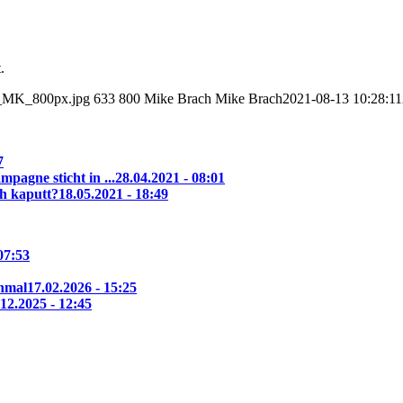
.
au_MK_800px.jpg
633
800
Mike Brach
Mike Brach
2021-08-13 10:28:11
7
pagne sticht in ...
28.04.2021 - 08:01
ch kaputt?
18.05.2021 - 18:49
07:53
nmal
17.02.2026 - 15:25
.12.2025 - 12:45