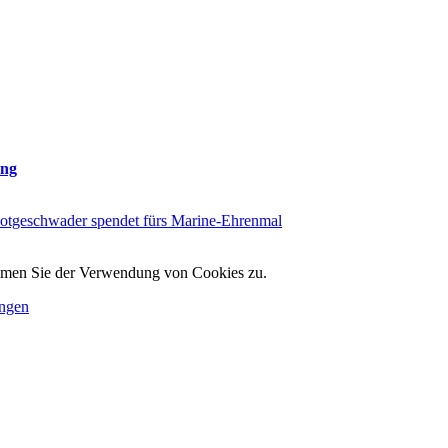
ung
ootgeschwader spendet fürs Marine-Ehrenmal
timmen Sie der Verwendung von Cookies zu.
ungen