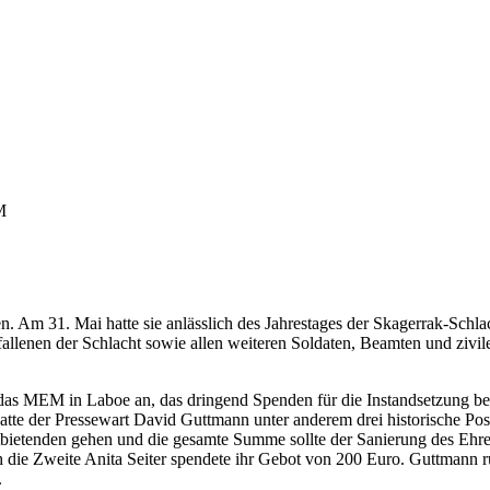
M
en. Am 31. Mai hatte sie anlässlich des Jahrestages der Skagerrak-Sch
allenen der Schlacht sowie allen weiteren Soldaten, Beamten und zivile
 das MEM in Laboe an, das dringend Spenden für die Instandsetzung ben
atte der Pressewart David Guttmann unter anderem drei historische Post
hstbietenden gehen und die gesamte Summe sollte der Sanierung des E
h die Zweite Anita Seiter spendete ihr Gebot von 200 Euro. Guttmann r
.