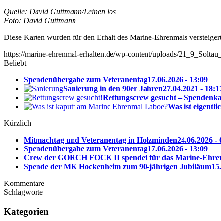
Quelle: David Guttmann/Leinen los
Foto: David Guttmann
Diese Karten wurden für den Erhalt des Marine-Ehrenmals versteigert
https://marine-ehrenmal-erhalten.de/wp-content/uploads/21_9_Solt
Beliebt
Spendenübergabe zum Veteranentag
17.06.2026 - 13:09
Sanierung in den 90er Jahren
27.04.2021 - 18:1
Rettungscrew gesucht – Spendenkam
Was ist eigentli
Kürzlich
Mitmachtag und Veteranentag in Holzminden
24.06.2026 - 
Spendenübergabe zum Veteranentag
17.06.2026 - 13:09
Crew der GORCH FOCK II spendet für das Marine-Ehre
Spende der MK Hockenheim zum 90-jährigen Jubiläum
15
Kommentare
Schlagworte
Kategorien