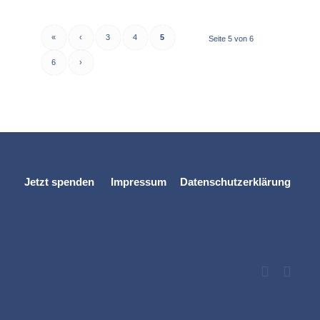
«
‹
3
4
5
Seite 5 von 6
6
›
Jetzt spenden
Impressum
Datenschutzerklärung